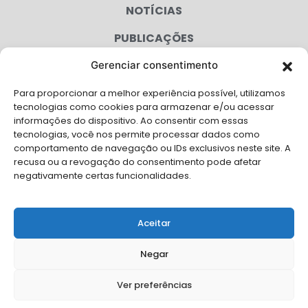
NOTÍCIAS
PUBLICAÇÕES
CONGRESSO
Gerenciar consentimento
Para proporcionar a melhor experiência possível, utilizamos
AGENDA
tecnologias como cookies para armazenar e/ou acessar
informações do dispositivo. Ao consentir com essas
CAMPANHAS
tecnologias, você nos permite processar dados como
comportamento de navegação ou IDs exclusivos neste site. A
SERVIÇOS
recusa ou a revogação do consentimento pode afetar
negativamente certas funcionalidades.
FILIADAS
FALE CONOSCO
Aceitar
Solicite Apoio Institucional da AMB para o seu evento
Negar
Ver preferências
© Copyright AMB 2025. Todos os direitos reservados.