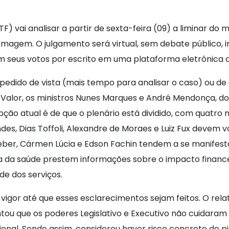
) vai analisar a partir de sexta-feira (09) a liminar do 
ermagem. O julgamento será virtual, sem debate público,
m seus votos por escrito em uma plataforma eletrônica 
pedido de vista (mais tempo para analisar o caso) ou de
 Valor, os ministros Nunes Marques e André Mendonça, do
epção atual é de que o plenário está dividido, com quatr
des, Dias Toffoli, Alexandre de Moraes e Luiz Fux devem 
eber, Cármen Lúcia e Edson Fachin tendem a se manifesta
ea da saúde prestem informações sobre o impacto financ
de dos serviços.
 vigor até que esses esclarecimentos sejam feitos. O rel
tou que os poderes Legislativo e Executivo não cuidaram
ional. Sendo assim, considerou haver risco concreto de p