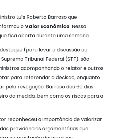
ministro Luís Roberto Barroso que
 informou o
Valor Econômico
. Nessa
que fica aberta durante uma semana.
 destaque (para levar a discussão ao
 Supremo Tribunal Federal (STF), são
o ministros acompanhando o relator e outros
votar para referendar a decisão, enquanto
r pela revogação. Barroso deu 60 dias
eiro da medida, bem como os riscos para a
ator reconheceu a importância de valorizar
 das providências orçamentárias que
iora na prestação dos serviços.