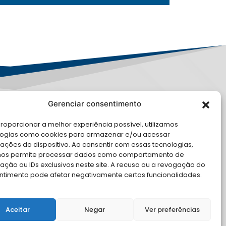
Gerenciar consentimento
PD
roporcionar a melhor experiência possível, utilizamos
E CONOSCO
logias como cookies para armazenar e/ou acessar
ações do dispositivo. Ao consentir com essas tecnologias,
cite Apoio Institucional da AMB
nos permite processar dados como comportamento de
 o seu evento
ção ou IDs exclusivos neste site. A recusa ou a revogação do
ntimento pode afetar negativamente certas funcionalidades.
Aceitar
Negar
Ver preferências