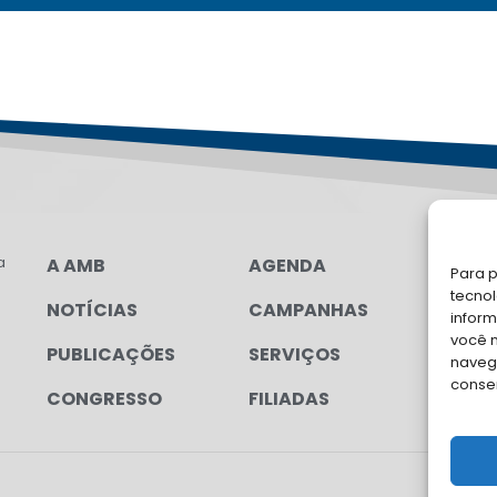
a
A AMB
AGENDA
LG
Para p
FAL
tecno
NOTÍCIAS
CAMPANHAS
inform
Soli
você 
PUBLICAÇÕES
SERVIÇOS
para
navega
conse
CONGRESSO
FILIADAS