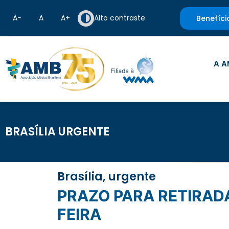
A−
A
A+
Alto contraste
Benefíci
A A
BRASÍLIA URGENTE
Brasília, urgente
PRAZO PARA RETIRADA DO AR DE SITE DE ATESTADOS MÉDICOS VENCE 4ª
FEIRA