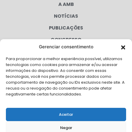
A AMB
NOTÍCIAS
PUBLICAÇÕES
CONGRESSO
Gerenciar consentimento
AGENDA
Para proporcionar a melhor experiência possível, utilizamos
CAMPANHAS
tecnologias como cookies para armazenar e/ou acessar
informações do dispositivo. Ao consentir com essas
SERVIÇOS
tecnologias, você nos permite processar dados como
comportamento de navegação ou IDs exclusivos neste site. A
FILIADAS
recusa ou a revogação do consentimento pode afetar
negativamente certas funcionalidades.
LGPD
FALE CONOSCO
Aceitar
Solicite Apoio Institucional da AMB para o seu evento
Negar