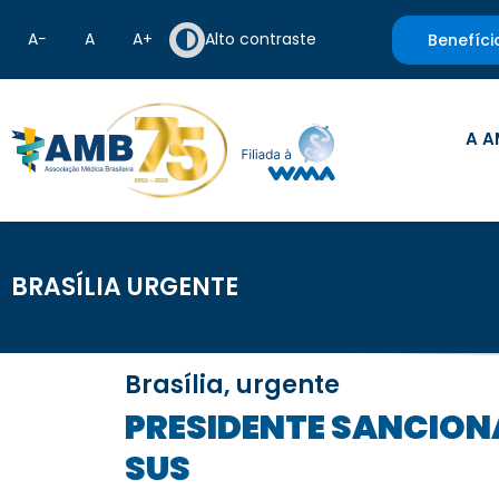
A−
A
A+
Alto contraste
Benefíci
A A
BRASÍLIA URGENTE
Brasília, urgente
PRESIDENTE SANCIONA LEI QUE DETERMINA REVISÃO ANUAL DA TABELA DO
SUS