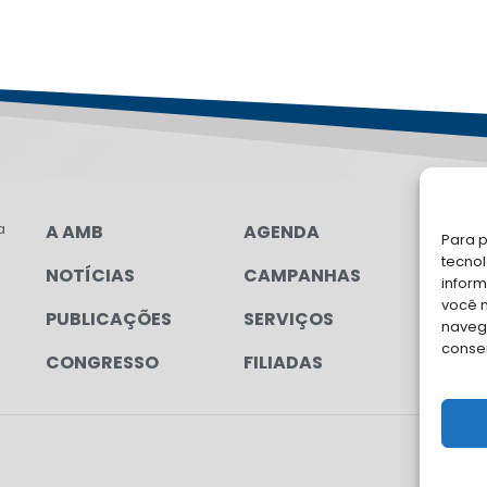
a
A AMB
AGENDA
LG
Para p
FAL
tecno
NOTÍCIAS
CAMPANHAS
inform
Soli
você 
PUBLICAÇÕES
SERVIÇOS
para
navega
conse
CONGRESSO
FILIADAS