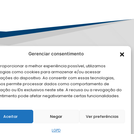
Gerenciar consentimento
PD
roporcionar a melhor experiência possível, utilizamos
E CONOSCO
logias como cookies para armazenar e/ou acessar
ações do dispositivo. Ao consentir com essas tecnologias,
cite Apoio Institucional da AMB
nos permite processar dados como comportamento de
 o seu evento
ção ou IDs exclusivos neste site. A recusa ou a revogação do
ntimento pode afetar negativamente certas funcionalidades.
Aceitar
Negar
Ver preferências
LGPD