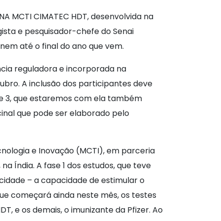
9 RNA MCTI CIMATEC HDT, desenvolvida na
ogista e pesquisador-chefe do Senai
inem até o final do ano que vem.
ncia reguladora e incorporada na
bro. A inclusão dos participantes deve
ase 3, que estaremos com ela também
acinal que pode ser elaborado pelo
ecnologia e Inovação (MCTI), em parceria
 Índia. A fase 1 dos estudos, que teve
icidade – a capacidade de estimular o
 que começará ainda neste mês, os testes
, e os demais, o imunizante da Pfizer. Ao