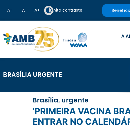
A−
A
A+
Alto contraste
Benefíci
A A
BRASÍLIA URGENTE
Brasília, urgente
‘PRIMEIRA VACINA BRASILEIRA PARA COVID-19 ESTARÁ DISPONÍVEL PARA
ENTRAR NO CALENDÁRI