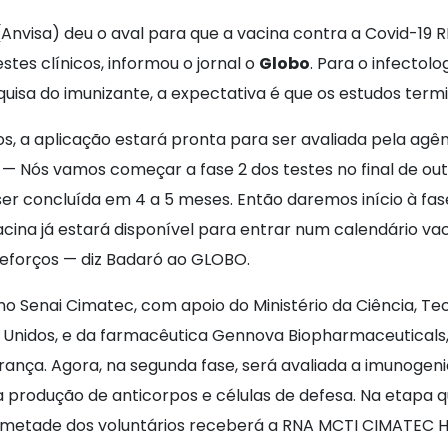
a (Anvisa) deu o aval para que a vacina contra a Covid-1
stes clínicos, informou o jornal o
Globo
. Para o infectol
quisa do imunizante, a expectativa é que os estudos term
os, a aplicação estará pronta para ser avaliada pela agê
 Nós vamos começar a fase 2 dos testes no final de outu
ser concluída em 4 a 5 meses. Então daremos início à f
vacina já estará disponível para entrar num calendário v
reforços — diz Badaró ao GLOBO.
ano Senai Cimatec, com apoio do Ministério da Ciência, T
nidos, e da farmacêutica Gennova Biopharmaceuticals, na
urança. Agora, na segunda fase, será avaliada a imunogen
r a produção de anticorpos e células de defesa. Na etapa
 metade dos voluntários receberá a RNA MCTI CIMATEC HDT