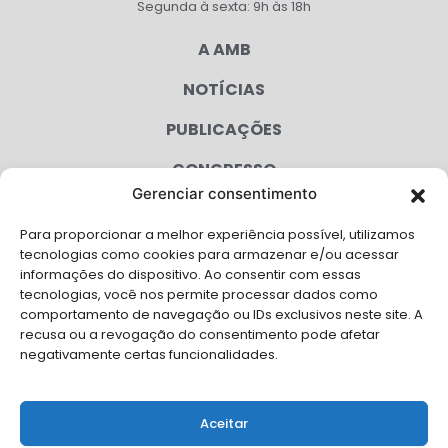
Segunda à sexta: 9h às 18h
A AMB
NOTÍCIAS
PUBLICAÇÕES
CONGRESSO
Gerenciar consentimento
AGENDA
Para proporcionar a melhor experiência possível, utilizamos
CAMPANHAS
tecnologias como cookies para armazenar e/ou acessar
informações do dispositivo. Ao consentir com essas
SERVIÇOS
tecnologias, você nos permite processar dados como
comportamento de navegação ou IDs exclusivos neste site. A
FILIADAS
recusa ou a revogação do consentimento pode afetar
negativamente certas funcionalidades.
LGPD
FALE CONOSCO
Aceitar