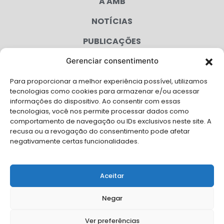
A AMB
NOTÍCIAS
PUBLICAÇÕES
CONGRESSO
Gerenciar consentimento
Para proporcionar a melhor experiência possível, utilizamos
AGENDA
tecnologias como cookies para armazenar e/ou acessar
informações do dispositivo. Ao consentir com essas
CAMPANHAS
tecnologias, você nos permite processar dados como
comportamento de navegação ou IDs exclusivos neste site. A
SERVIÇOS
recusa ou a revogação do consentimento pode afetar
negativamente certas funcionalidades.
FILIADAS
FALE CONOSCO
Aceitar
Solicite Apoio Institucional da AMB para o seu evento
Negar
Ver preferências