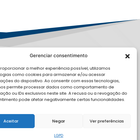
Gerenciar consentimento
PD
roporcionar a melhor experiência possível, utilizamos
logias como cookies para armazenar e/ou acessar
LE CONOSCO
ações do dispositivo. Ao consentir com essas tecnologias,
nos permite processar dados como comportamento de
cite Apoio Institucional da AMB
ção ou IDs exclusivos neste site. A recusa ou a revogação do
 o seu evento
ntimento pode afetar negativamente certas funcionalidades.
Aceitar
Negar
Ver preferências
LGPD