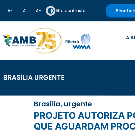
A−
A
A+
Alto contraste
Benefíci
A A
BRASÍLIA URGENTE
Brasília, urgente
PROJETO AUTORIZA PODER EXECUTIVO A DIVULGAR LISTAS DE PACIENTES
QUE AGUARDAM PROC