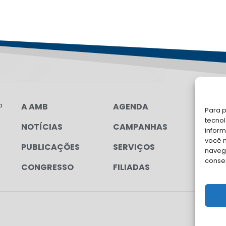
a
A AMB
AGENDA
LG
Para p
tecno
NOTÍCIAS
CAMPANHAS
FA
inform
você 
PUBLICAÇÕES
SERVIÇOS
Soli
navega
para
conse
CONGRESSO
FILIADAS