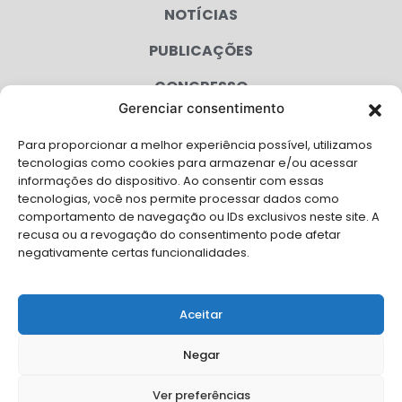
NOTÍCIAS
PUBLICAÇÕES
CONGRESSO
Gerenciar consentimento
AGENDA
Para proporcionar a melhor experiência possível, utilizamos
CAMPANHAS
tecnologias como cookies para armazenar e/ou acessar
informações do dispositivo. Ao consentir com essas
SERVIÇOS
tecnologias, você nos permite processar dados como
comportamento de navegação ou IDs exclusivos neste site. A
FILIADAS
recusa ou a revogação do consentimento pode afetar
negativamente certas funcionalidades.
LGPD
FALE CONOSCO
Aceitar
Solicite Apoio Institucional da AMB para o seu evento
Negar
Ver preferências