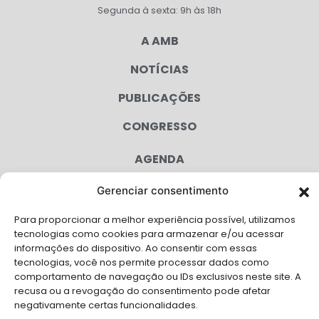
Segunda à sexta: 9h às 18h
A AMB
NOTÍCIAS
PUBLICAÇÕES
CONGRESSO
AGENDA
CAMPANHAS
Gerenciar consentimento
SERVIÇOS
Para proporcionar a melhor experiência possível, utilizamos
tecnologias como cookies para armazenar e/ou acessar
FILIADAS
informações do dispositivo. Ao consentir com essas
tecnologias, você nos permite processar dados como
LGPD
comportamento de navegação ou IDs exclusivos neste site. A
recusa ou a revogação do consentimento pode afetar
FALE CONOSCO
negativamente certas funcionalidades.