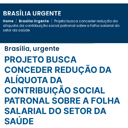
BRASÍLIA URGENTE
Home
/
Brasília Urgente
/
Projeto busca conceder redução da
alíquota da contribuição social patronal sobre a folha salarial do
setor da saúde
Brasília, urgente
PROJETO BUSCA
CONCEDER REDUÇÃO DA
ALÍQUOTA DA
CONTRIBUIÇÃO SOCIAL
PATRONAL SOBRE A FOLHA
SALARIAL DO SETOR DA
SAÚDE