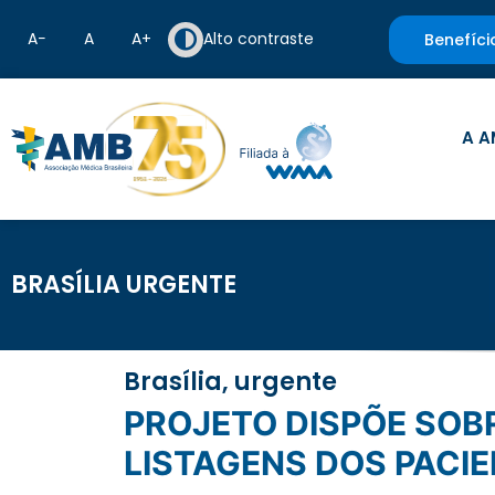
A−
A
A+
Alto contraste
Benefíci
A A
BRASÍLIA URGENTE
Brasília, urgente
PROJETO DISPÕE SOBRE A OBRIGATORIEDADE DE DIVULGAÇÃO DAS
LISTAGENS DOS PACI