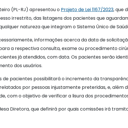
eiro (PL-RJ) apresentou o
Projeto de Lei 1167/2023
, que 
 acesso irrestrito, das listagens dos pacientes que aguar
e qualquer natureza que integram o Sistema Único de Saúd
ecessariamente, informações acerca da data de solicitaç
os para a respectiva consulta, exame ou procedimento cir
ientes já atendidos, com data. Os pacientes serão ident
mento dos usuários.
ens de pacientes possibilitará o incremento da transparên
atados por pessoas injustamente preteridas, e, além dis
, com o objetivo de verificar a lisura dos procedimento
pacho da Mesa Diretora, que definirá por