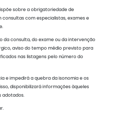
dispõe sobre a obrigatoriedade de
dam consultas com especialistas, exames e
e.
ão da consulta, do exame ou da intervenção
úrgico, aviso do tempo médio previsto para
ificados nas listagens pelo número do
cia e impedirá a quebra da isonomia e os
so, disponibilizará informações àqueles
s adotados.
 quais comissões irá tramitar.