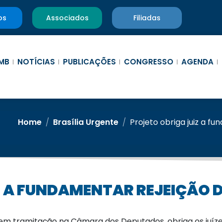
os
Associados
Filiadas
MB
NOTÍCIAS
PUBLICAÇÕES
CONGRESSO
AGENDA
Home
/
Brasília Urgente
/
Projeto obriga juiz a f
Z A FUNDAMENTAR REJEIÇÃO D
 em tramitação na Câmara dos Deputados, obriga os juí