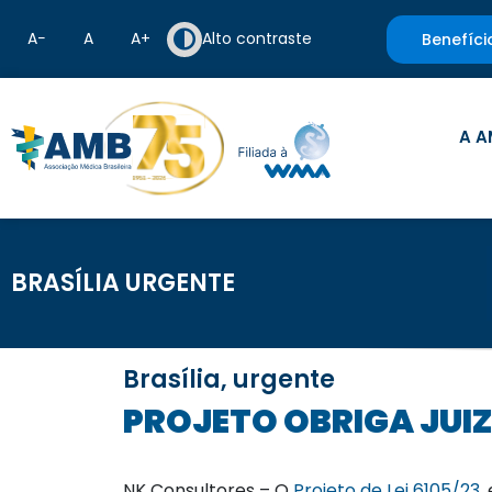
A−
A
A+
Alto contraste
Benefíci
A A
BRASÍLIA URGENTE
Brasília, urgente
PROJETO OBRIGA JUI
NK Consultores – O
Projeto de Lei 6105/23
,