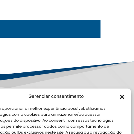
Gerenciar consentimento
PD
roporcionar a melhor experiência possível, utilizamos
E CONOSCO
logias como cookies para armazenar e/ou acessar
ações do dispositivo. Ao consentir com essas tecnologias,
cite Apoio Institucional da AMB
nos permite processar dados como comportamento de
 o seu evento
ção ou IDs exclusivos neste site. A recusa ou a revogação do