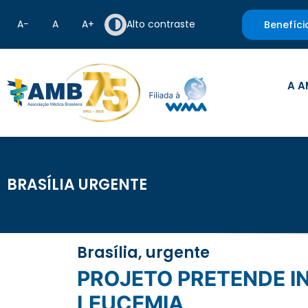
A−
A
A+
Alto contraste
Benefíci
A A
BRASÍLIA URGENTE
Brasília, urgente
PROJETO PRETENDE INSTITUIR O MÊS DE PREVENÇÃO E COMBATE À
LEUCEMIA