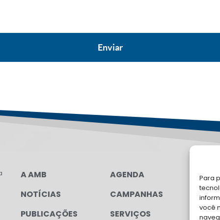
a
A AMB
AGENDA
LG
Para p
FAL
tecno
NOTÍCIAS
CAMPANHAS
inform
Soli
você 
PUBLICAÇÕES
SERVIÇOS
para
navega