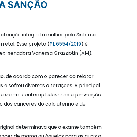
RA SANÇÃO
 atenção integral à mulher pelo Sistema
etal. Esse projeto (
PL 6554/2019
) é
 ex-senadora Vanessa Grazziotin (AM).
o, de acordo com o parecer do relator,
e sofreu diversas alterações. A principal
ças a serem contempladas com a prevenção
o dos cânceres do colo uterino e de
o original determinava que o exame também
câncer de mama ou àquelas para as quais o