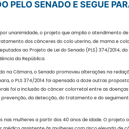
O PELO SENADO E SEGUE PA
 por unanimidade, o projeto que amplia o atendimento de
atamento dos cânceres do colo uterino, de mama e colorr
eputados ao Projeto de Lei do Senado (PLS) 374/2014, da
dência da República.
ado na Câmara, o Senado promoveu alterações na redaçã
a, o PLS 374/2014 foi apensado a doze outras propostas 
ais foi a inclusão do câncer colorretal entre as doen
 da prevenção, da detecção, do tratamento e do seguiment
as nas mulheres a partir dos 40 anos de idade. O projet
por médico assistente às mulheres com risco elevado de 