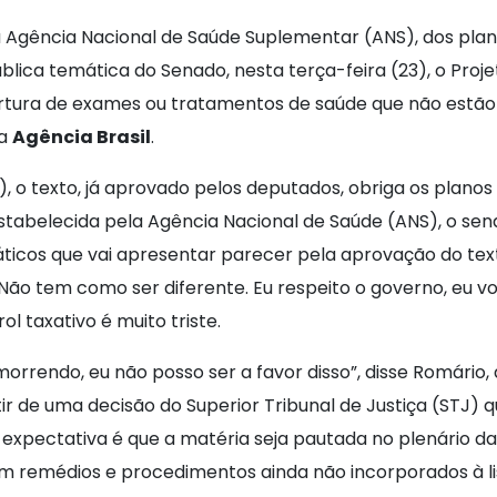
 Agência Nacional de Saúde Suplementar (ANS), dos plano
ica temática do Senado, nesta terça-feira (23), o Projeto
rtura de exames ou tratamentos de saúde que não estão 
 a
Agência Brasil
.
), o texto, já aprovado pelos deputados, obriga os plan
estabelecida pela Agência Nacional de Saúde (ANS), o se
cos que vai apresentar parecer pela aprovação do texto
ão tem como ser diferente. Eu respeito o governo, eu 
 taxativo é muito triste.
morrendo, eu não posso ser a favor disso”, disse Romário,
ir de uma decisão do Superior Tribunal de Justiça (STJ) q
 expectativa é que a matéria seja pautada no plenário da
am remédios e procedimentos ainda não incorporados à list