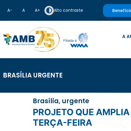
A−
A
A+
Alto contraste
Benefíci
A A
BRASÍLIA URGENTE
Brasília, urgente
PROJETO QUE AMPLIA ROL DA ANS DEVE SER VOTADO NA PRÓXIMA
TERÇA-FEIRA