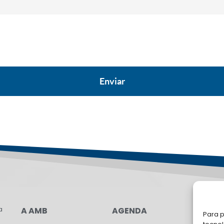
a
A AMB
AGENDA
LG
Para p
FAL