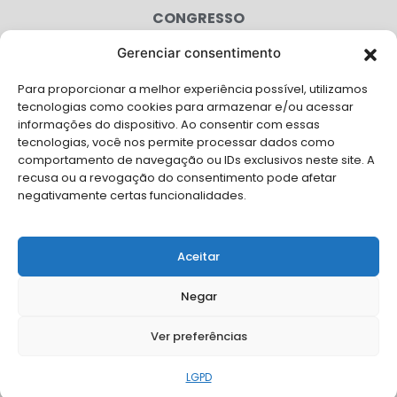
CONGRESSO
Gerenciar consentimento
AGENDA
Para proporcionar a melhor experiência possível, utilizamos
CAMPANHAS
tecnologias como cookies para armazenar e/ou acessar
informações do dispositivo. Ao consentir com essas
SERVIÇOS
tecnologias, você nos permite processar dados como
comportamento de navegação ou IDs exclusivos neste site. A
FILIADAS
recusa ou a revogação do consentimento pode afetar
negativamente certas funcionalidades.
LGPD
FALE CONOSCO
Aceitar
Solicite Apoio Institucional da AMB para o seu evento
Negar
Ver preferências
© Copyright AMB 2026. Todos os direitos reservados.
LGPD