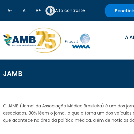
A−
A
A+
Alto contraste
Benefíci
A A
JAMB
O JAMB (Jornal da Associação Médica Brasileira) é um dos jor
associados, 80% lêem o jornal, o que o torna um dos veículos
que acontece na área da política médica, além de notícias das