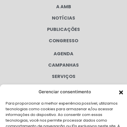
A AMB
NOTÍCIAS
PUBLICAÇÕES
CONGRESSO
AGENDA
CAMPANHAS
SERVIÇOS
FILIADAS
Gerenciar consentimento
LGPD
Para proporcionar a melhor experiência possível, utilizamos
FALE CONOSCO
tecnologias como cookies para armazenar e/ou acessar
informações do dispositivo. Ao consentir com essas
Solicite Apoio Institucional da AMB para o seu evento
tecnologias, você nos permite processar dados como
comportamento de navegação ou IDs exclusivos neste site. A