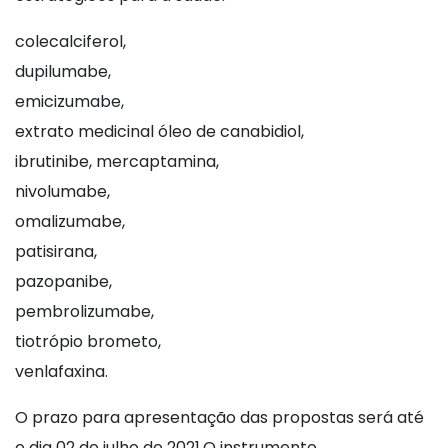
colecalciferol,
dupilumabe,
emicizumabe,
extrato medicinal óleo de canabidiol,
ibrutinibe, mercaptamina,
nivolumabe,
omalizumabe,
patisirana,
pazopanibe,
pembrolizumabe,
tiotrópio brometo,
venlafaxina.
O prazo para apresentação das propostas será até
o dia 02 de julho de 2021.O instrumento