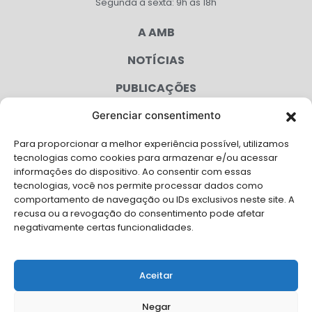
Segunda à sexta: 9h às 18h
A AMB
NOTÍCIAS
PUBLICAÇÕES
CONGRESSO
Gerenciar consentimento
Para proporcionar a melhor experiência possível, utilizamos
AGENDA
tecnologias como cookies para armazenar e/ou acessar
informações do dispositivo. Ao consentir com essas
CAMPANHAS
tecnologias, você nos permite processar dados como
comportamento de navegação ou IDs exclusivos neste site. A
SERVIÇOS
recusa ou a revogação do consentimento pode afetar
negativamente certas funcionalidades.
FILIADAS
FALE CONOSCO
Aceitar
Solicite Apoio Institucional da AMB para o seu evento
Negar