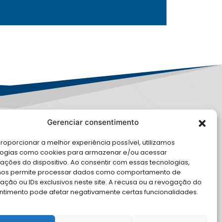
Gerenciar consentimento
LE CONOSCO
roporcionar a melhor experiência possível, utilizamos
logias como cookies para armazenar e/ou acessar
cite Apoio Institucional da AMB
ações do dispositivo. Ao consentir com essas tecnologias,
 o seu evento
nos permite processar dados como comportamento de
ção ou IDs exclusivos neste site. A recusa ou a revogação do
ntimento pode afetar negativamente certas funcionalidades.