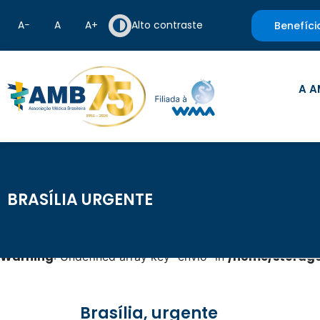
A−
A
A+
Alto contraste
Benefíci
A A
BRASÍLIA URGENTE
Warning
/home/storage
: Undefined array key "envio" in
Brasília, urgente