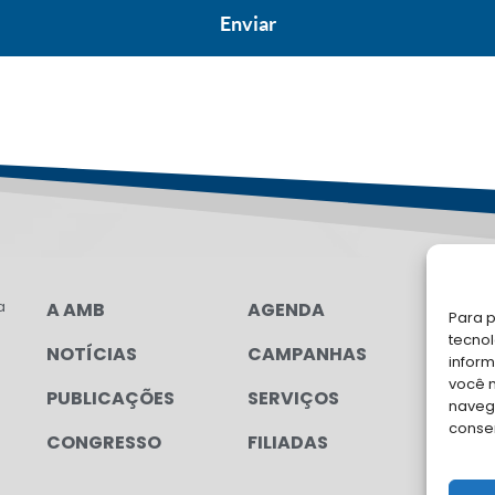
a
A AMB
AGENDA
FA
Para p
tecno
NOTÍCIAS
CAMPANHAS
Soli
inform
para
você 
PUBLICAÇÕES
SERVIÇOS
navega
conse
CONGRESSO
FILIADAS