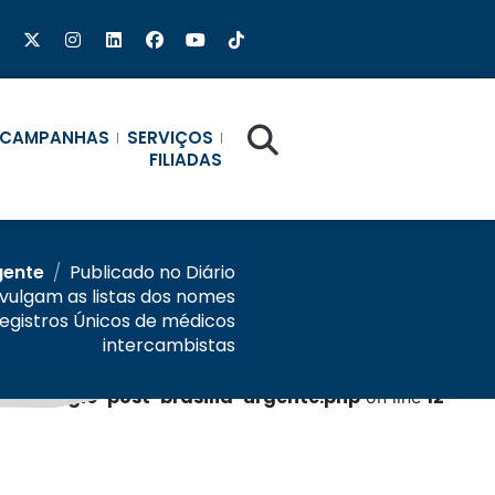
CAMPANHAS
SERVIÇOS
FILIADAS
gente
/
Publicado no Diário
divulgam as listas dos nomes
Registros Únicos de médicos
intercambistas
b/single-post-brasilia-urgente.php
12
on line