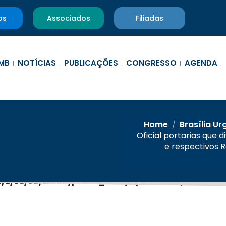
os
Associados
Filiadas
MB
NOTÍCIAS
PUBLICAÇÕES
CONGRESSO
AGENDA
Home
/
Brasília Ur
Oficial portarias que 
e respectivos 
/c/6e/0b/amb9/public_html/wp-content/themes/am