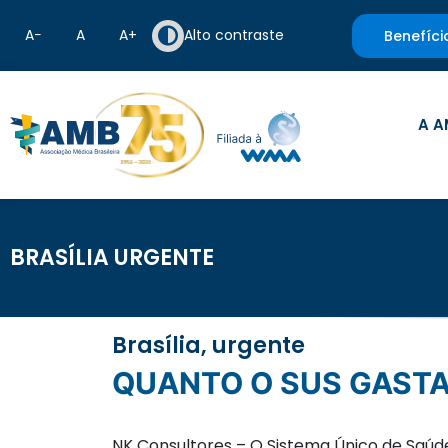
A−
A
A+
Alto contraste
Benefíci
A A
BRASÍLIA URGENTE
Brasília, urgente
QUANTO O SUS GAST
NK Consultores – O Sistema Único de Saúd