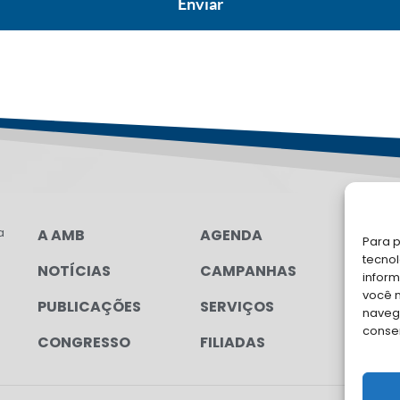
a
A AMB
AGENDA
LG
Para p
FAL
tecno
NOTÍCIAS
CAMPANHAS
inform
Soli
você 
PUBLICAÇÕES
SERVIÇOS
para
navega
conse
CONGRESSO
FILIADAS