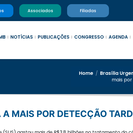
os
Associados
Filiadas
MB
NOTÍCIAS
PUBLICAÇÕES
CONGRESSO
AGENDA
Home
/
Brasília Urge
mais por
A A MAIS POR DETECÇÃO TARD
e (SUS) gastou mais de R$3,8 bilhões no tratamento do 