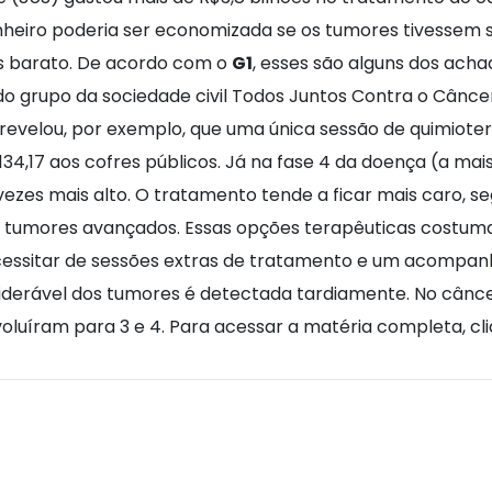
dinheiro poderia ser economizada se os tumores tivessem 
is barato. De acordo com o
G1
, esses são alguns dos ach
do grupo da sociedade civil Todos Juntos Contra o Cânce
e revelou, por exemplo, que uma única sessão de quimiot
134,17 aos cofres públicos. Já na fase 4 da doença (a m
ezes mais alto. O tratamento tende a ficar mais caro, se
 tumores avançados. Essas opções terapêuticas costuma
essitar de sessões extras de tratamento e um acompan
nsiderável dos tumores é detectada tardiamente. No cân
voluíram para 3 e 4. Para acessar a matéria completa, cl