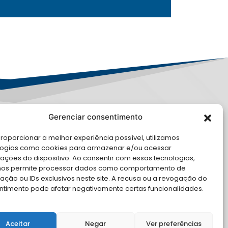
Gerenciar consentimento
PD
roporcionar a melhor experiência possível, utilizamos
E CONOSCO
logias como cookies para armazenar e/ou acessar
ações do dispositivo. Ao consentir com essas tecnologias,
cite Apoio Institucional da AMB
nos permite processar dados como comportamento de
 o seu evento
ção ou IDs exclusivos neste site. A recusa ou a revogação do
ntimento pode afetar negativamente certas funcionalidades.
Aceitar
Negar
Ver preferências