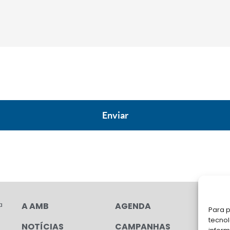
a
A AMB
AGENDA
FA
Para p
tecno
NOTÍCIAS
CAMPANHAS
Soli