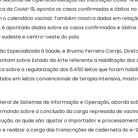
a da Covid-19, aponta os casos confirmados e óbitos no 
m o calendário vacinal. Também mostra dados em relaçã
 é apontado dados sobre os casos confirmados e óbitos n
sudeste e centro-oeste do país.
ção Especializada à Saúde, e Brunno Ferreira Carrijo, Di
sentam sobre Estado da Arte referente a Habilitação dos 
ica sobre a regularização dos 6.450 leitos que foram habili
idos em leitos convencionais de terapia intensiva, most
-Geral de Sistemas de Informação e Operação, aborda so
ormando sobre a conclusão da carga represada de vacinas
ão, as quais são: ajustar o importador e processamento do
 e realizar a carga das transcrições de caderneta do e-S