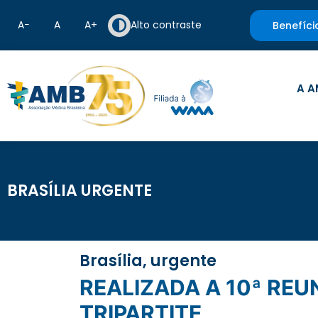
A−
A
A+
Alto contraste
Benefíci
A A
BRASÍLIA URGENTE
Brasília, urgente
REALIZADA A 10ª REUNIÃO ORDINÁRIA DA COMISSÃO INTERGESTORES
TRIPARTITE