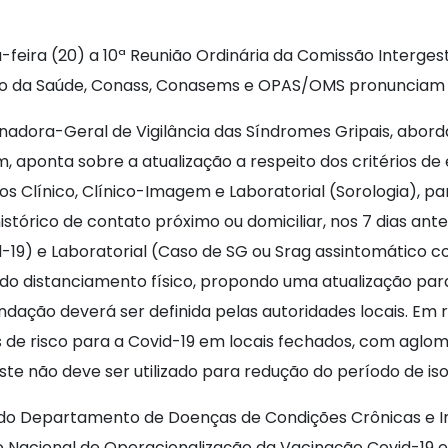
a-feira (20) a 10ª Reunião Ordinária da Comissão Intergest
rio da Saúde, Conass, Conasems e OPAS/OMS pronunciam c
adora-Geral de Vigilância das Síndromes Gripais, abord
sim, aponta sobre a atualização a respeito dos critérios
ios Clínico, Clínico-Imagem e Laboratorial (Sorologia), p
tórico de contato próximo ou domiciliar, nos 7 dias ante
19) e Laboratorial (Caso de SG ou Srag assintomático co
do distanciamento físico, propondo uma atualização par
ndação deverá ser definida pelas autoridades locais. E
de risco para a Covid-19 em locais fechados, com aglom
te não deve ser utilizado para redução do período de is
do Departamento de Doenças de Condições Crônicas e In
no Nacional de Operacionalização da Vacinação Covid-19