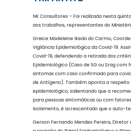
NK Consultores – Foi realizada nesta quint
aos trabalhos, representantes do Ministé
Greice Madeleine Ikeda do Carmo, Coorden
Vigilância Epidemiológica da Covid-19. As
Covid-19, defendendo a retirada dos critér
Epidemiológico (Caso de SG ou Srag com his
sintomas com caso confirmado para covid-
de Antígeno). Também aponta a respeito 
epidemiológico, salientando que a recome
para pessoas sintomáticas ou com fatores 
Isolamento, é acrescentado que o auto-tes
Gerson Fernando Mendes Pereira, Diretor 
a respeito do Painel Epidemiológico e Pla