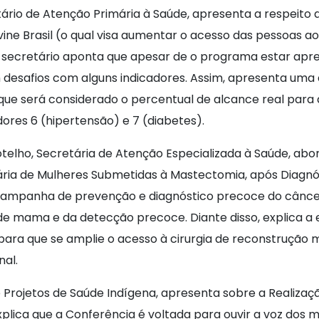
rio de Atenção Primária à Saúde, apresenta a respeito
 Brasil (o qual visa aumentar o acesso das pessoas aos
O secretário aponta que apesar de o programa estar apre
 desafios com alguns indicadores. Assim, apresenta uma 
e será considerado o percentual de alcance real para a
ores 6 (hipertensão) e 7 (diabetes).
Botelho, Secretária de Atenção Especializada à Saúde, ab
ria de Mulheres Submetidas à Mastectomia, após Diagnó
(campanha de prevenção e diagnóstico precoce do cânc
 de mama e da detecção precoce. Diante disso, explica a
o para que se amplie o acesso à cirurgia de reconstruç
nal.
Projetos de Saúde Indígena, apresenta sobre a Realizaçã
plica que a Conferência é voltada para ouvir a voz dos m