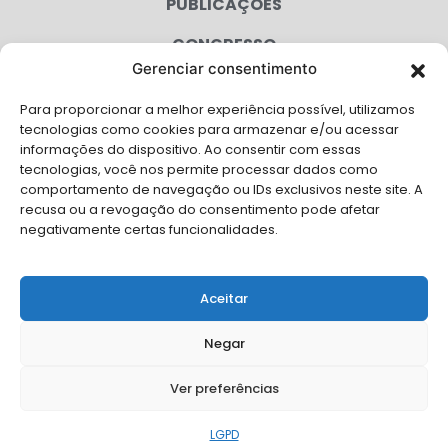
PUBLICAÇÕES
CONGRESSO
Gerenciar consentimento
AGENDA
Para proporcionar a melhor experiência possível, utilizamos
CAMPANHAS
tecnologias como cookies para armazenar e/ou acessar
informações do dispositivo. Ao consentir com essas
SERVIÇOS
tecnologias, você nos permite processar dados como
comportamento de navegação ou IDs exclusivos neste site. A
FILIADAS
recusa ou a revogação do consentimento pode afetar
negativamente certas funcionalidades.
LGPD
FALE CONOSCO
Aceitar
Solicite Apoio Institucional da AMB para o seu evento
Negar
Ver preferências
© Copyright AMB 2026. Todos os direitos reservados.
LGPD