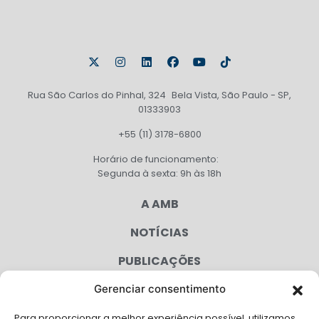
Rua São Carlos do Pinhal, 324 Bela Vista, São Paulo - SP,
01333903
+55 (11) 3178-6800
Horário de funcionamento:
Segunda à sexta: 9h às 18h
A AMB
NOTÍCIAS
PUBLICAÇÕES
CONGRESSO
Gerenciar consentimento
Para proporcionar a melhor experiência possível, utilizamos