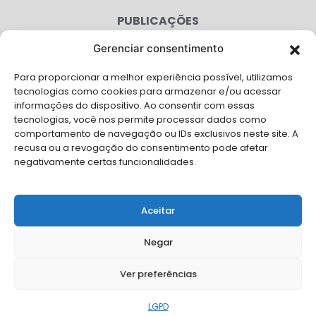
PUBLICAÇÕES
CONGRESSO
Gerenciar consentimento
Para proporcionar a melhor experiência possível, utilizamos
AGENDA
tecnologias como cookies para armazenar e/ou acessar
informações do dispositivo. Ao consentir com essas
CAMPANHAS
tecnologias, você nos permite processar dados como
comportamento de navegação ou IDs exclusivos neste site. A
SERVIÇOS
recusa ou a revogação do consentimento pode afetar
negativamente certas funcionalidades.
FILIADAS
FALE CONOSCO
Aceitar
Solicite Apoio Institucional da AMB para o seu evento
Negar
Ver preferências
© Copyright AMB 2025. Todos os direitos reservados.
LGPD