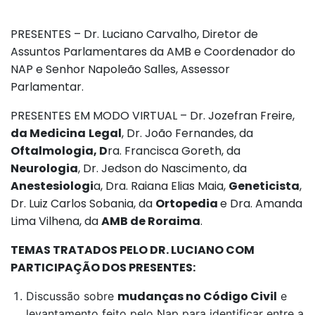
PRESENTES – Dr. Luciano Carvalho, Diretor de
Assuntos Parlamentares da AMB e Coordenador do
NAP e Senhor Napoleão Salles, Assessor
Parlamentar.
PRESENTES EM MODO VIRTUAL – Dr. Jozefran Freire,
da Medicina
Legal
, Dr. João Fernandes, da
Oftalmologia, D
ra. Francisca Goreth, da
Neurologia
, Dr. Jedson do Nascimento, da
Anestesiologi
a, Dra. Raiana Elias Maia,
Geneticista
,
Dr. Luiz Carlos Sobania, da
Ortopedia
e Dra. Amanda
Lima Vilhena, da
AMB de Roraima
.
TEMAS TRATADOS PELO DR. LUCIANO COM
PARTICIPAÇÃO DOS PRESENTES:
mudanças no Código Civil
Discussão sobre
e
levantamento feito pelo Nap para identificar entre a