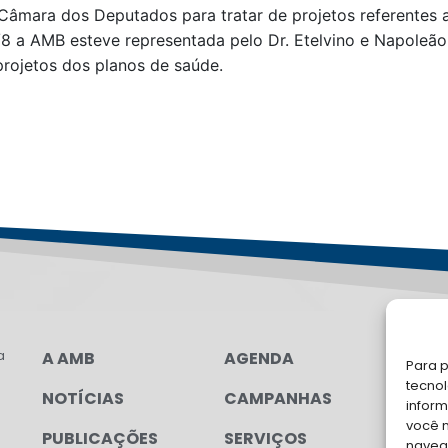
 Câmara dos Deputados para tratar de projetos referentes
8 a AMB esteve representada pelo Dr. Etelvino e Napoleão
projetos dos planos de saúde.
a
A AMB
AGENDA
LG
Para p
FAL
tecno
NOTÍCIAS
CAMPANHAS
inform
Soli
você 
PUBLICAÇÕES
SERVIÇOS
para
navega