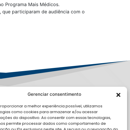
 ao Programa Mais Médicos.
, que participaram de audiência com o
Gerenciar consentimento
PD
roporcionar a melhor experiência possível, utilizamos
E CONOSCO
logias como cookies para armazenar e/ou acessar
ações do dispositivo. Ao consentir com essas tecnologias,
cite Apoio Institucional da AMB
nos permite processar dados como comportamento de
 o seu evento
ção ou IDs exclusivos neste site. A recusa ou a revogação do