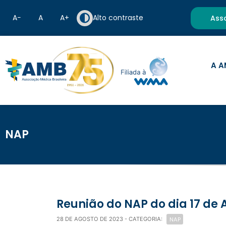
A−
A
A+
Alto contraste
Ass
A A
NAP
Reunião do NAP do dia 17 de
NAP
28 DE AGOSTO DE 2023
- CATEGORIA: