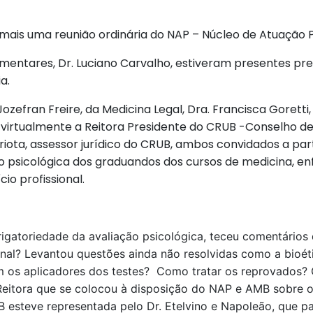
mais uma reunião ordinária do NAP – Núcleo de Atuação P
entares, Dr. Luciano Carvalho, estiveram presentes pres
a.
ozefran Freire, da Medicina Legal, Dra. Francisca Goretti
irtualmente a Reitora Presidente do CRUB -Conselho de 
triota, assessor jurídico do CRUB, ambos convidados a par
ão psicológica dos graduandos dos cursos de medicina, 
io profissional.
obrigatoriedade da avaliação psicológica, teceu comentári
final? Levantou questões ainda não resolvidas como a bioé
 os aplicadores dos testes? Como tratar os reprovados?
Reitora que se colocou à disposição do NAP e AMB sobre o
 esteve representada pelo Dr. Etelvino e Napoleão, que pa