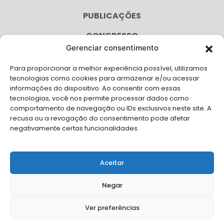
PUBLICAÇÕES
CONGRESSO
Gerenciar consentimento
AGENDA
Para proporcionar a melhor experiência possível, utilizamos
CAMPANHAS
tecnologias como cookies para armazenar e/ou acessar
informações do dispositivo. Ao consentir com essas
SERVIÇOS
tecnologias, você nos permite processar dados como
comportamento de navegação ou IDs exclusivos neste site. A
FILIADAS
recusa ou a revogação do consentimento pode afetar
negativamente certas funcionalidades.
LGPD
FALE CONOSCO
Aceitar
Solicite Apoio Institucional da AMB para o seu evento
Negar
Ver preferências
© Copyright AMB 2026. Todos os direitos reservados.