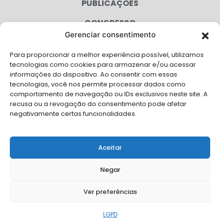
PUBLICAÇÕES
CONGRESSO
Gerenciar consentimento
AGENDA
Para proporcionar a melhor experiência possível, utilizamos
CAMPANHAS
tecnologias como cookies para armazenar e/ou acessar
informações do dispositivo. Ao consentir com essas
SERVIÇOS
tecnologias, você nos permite processar dados como
comportamento de navegação ou IDs exclusivos neste site. A
FILIADAS
recusa ou a revogação do consentimento pode afetar
negativamente certas funcionalidades.
LGPD
FALE CONOSCO
Aceitar
Solicite Apoio Institucional da AMB para o seu evento
Negar
Ver preferências
© Copyright AMB 2026. Todos os direitos reservados.
LGPD