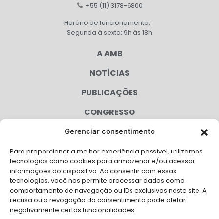
+55 (11) 3178-6800
Horário de funcionamento:
Segunda à sexta: 9h às 18h
A AMB
NOTÍCIAS
PUBLICAÇÕES
CONGRESSO
Gerenciar consentimento
AGENDA
Para proporcionar a melhor experiência possível, utilizamos
CAMPANHAS
tecnologias como cookies para armazenar e/ou acessar
informações do dispositivo. Ao consentir com essas
SERVIÇOS
tecnologias, você nos permite processar dados como
comportamento de navegação ou IDs exclusivos neste site. A
FILIADAS
recusa ou a revogação do consentimento pode afetar
negativamente certas funcionalidades.
LGPD