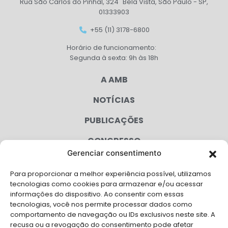
Rua São Carlos do Pinhal, 324 Bela Vista, São Paulo - SP,
01333903
+55 (11) 3178-6800
Horário de funcionamento:
Segunda à sexta: 9h às 18h
A AMB
NOTÍCIAS
PUBLICAÇÕES
CONGRESSO
Gerenciar consentimento
AGENDA
Para proporcionar a melhor experiência possível, utilizamos
CAMPANHAS
tecnologias como cookies para armazenar e/ou acessar
informações do dispositivo. Ao consentir com essas
SERVIÇOS
tecnologias, você nos permite processar dados como
comportamento de navegação ou IDs exclusivos neste site. A
FILIADAS
recusa ou a revogação do consentimento pode afetar