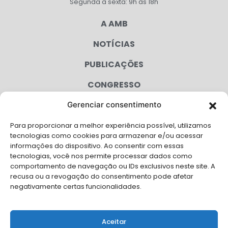
Segunda à sexta: 9h às 18h
A AMB
NOTÍCIAS
PUBLICAÇÕES
CONGRESSO
Gerenciar consentimento
AGENDA
Para proporcionar a melhor experiência possível, utilizamos
CAMPANHAS
tecnologias como cookies para armazenar e/ou acessar
informações do dispositivo. Ao consentir com essas
SERVIÇOS
tecnologias, você nos permite processar dados como
comportamento de navegação ou IDs exclusivos neste site. A
FILIADAS
recusa ou a revogação do consentimento pode afetar
negativamente certas funcionalidades.
LGPD
FALE CONOSCO
Aceitar