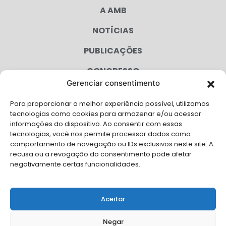
A AMB
NOTÍCIAS
PUBLICAÇÕES
CONGRESSO
Gerenciar consentimento
AGENDA
Para proporcionar a melhor experiência possível, utilizamos
CAMPANHAS
tecnologias como cookies para armazenar e/ou acessar
informações do dispositivo. Ao consentir com essas
SERVIÇOS
tecnologias, você nos permite processar dados como
comportamento de navegação ou IDs exclusivos neste site. A
FILIADAS
recusa ou a revogação do consentimento pode afetar
negativamente certas funcionalidades.
LGPD
FALE CONOSCO
Aceitar
Solicite Apoio Institucional da AMB para o seu evento
Negar