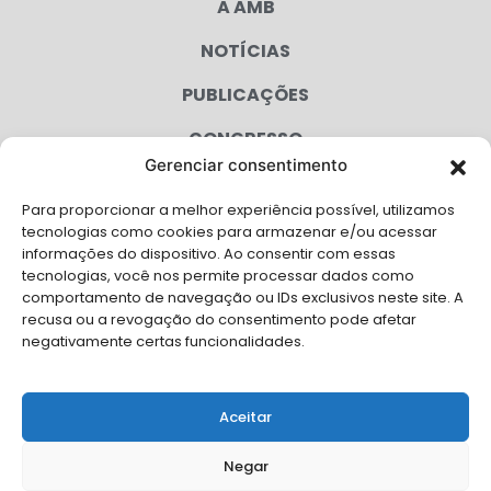
A AMB
NOTÍCIAS
PUBLICAÇÕES
CONGRESSO
Gerenciar consentimento
AGENDA
Para proporcionar a melhor experiência possível, utilizamos
CAMPANHAS
tecnologias como cookies para armazenar e/ou acessar
informações do dispositivo. Ao consentir com essas
SERVIÇOS
tecnologias, você nos permite processar dados como
comportamento de navegação ou IDs exclusivos neste site. A
FILIADAS
recusa ou a revogação do consentimento pode afetar
negativamente certas funcionalidades.
LGPD
FALE CONOSCO
Aceitar
Solicite Apoio Institucional da AMB para o seu evento
Negar