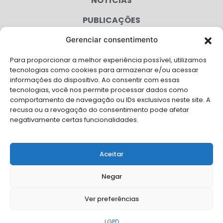
NOTÍCIAS
PUBLICAÇÕES
CONGRESSO
Gerenciar consentimento
Para proporcionar a melhor experiência possível, utilizamos
AGENDA
tecnologias como cookies para armazenar e/ou acessar
informações do dispositivo. Ao consentir com essas
CAMPANHAS
tecnologias, você nos permite processar dados como
comportamento de navegação ou IDs exclusivos neste site. A
SERVIÇOS
recusa ou a revogação do consentimento pode afetar
negativamente certas funcionalidades.
FILIADAS
FALE CONOSCO
Aceitar
Solicite Apoio Institucional da AMB para o seu evento
Negar
Ver preferências
© Copyright AMB 2025. Todos os direitos reservados.
LGPD