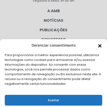
Segunda à sexta: 9h às 18h
A AMB
NOTÍCIAS
PUBLICAÇÕES
CONGRESSO
Gerenciar consentimento
AGENDA
Para proporcionar a melhor experiência possível, utilizamos
CAMPANHAS
tecnologias como cookies para armazenar e/ou acessar
informações do dispositivo. Ao consentir com essas
SERVIÇOS
tecnologias, você nos permite processar dados como
comportamento de navegação ou IDs exclusivos neste site. A
FILIADAS
recusa ou a revogação do consentimento pode afetar
negativamente certas funcionalidades.
LGPD
FALE CONOSCO
Aceitar
Solicite Apoio Institucional da AMB para o seu evento