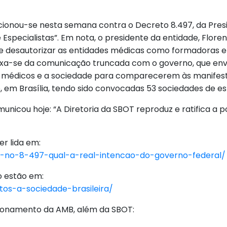
cionou-se nesta semana contra o Decreto 8.497, da Pres
Especialistas”. Em nota, o presidente da entidade, Floren
desautorizar as entidades médicas como formadoras e ce
ixa-se da comunicação truncada com o governo, que envi
 médicos e a sociedade para comparecerem às manifestaç
, em Brasília, tendo sido convocadas 53 sociedades de e
nicou hoje: “A Diretoria da SBOT reproduz e ratifica a 
r lida em:
o-no-8-497-qual-a-real-intencao-do-governo-federal/
o estão em:
tos-a-sociedade-brasileira/
cionamento da AMB, além da SBOT: