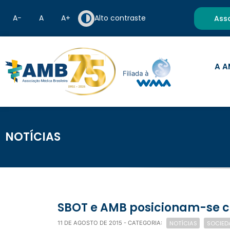
A−
A
A+
Alto contraste
Ass
A A
NOTÍCIAS
SBOT e AMB posicionam-se c
NOTÍCIAS
SOCIEDA
11 DE AGOSTO DE 2015
- CATEGORIA: