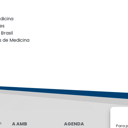
dicina
es
Brasil
s de Medicina
a
A AMB
AGENDA
LG
Para p