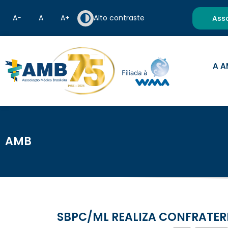
A−
A
A+
Alto contraste
Ass
A A
AMB
SBPC/ML REALIZA CONFRATER