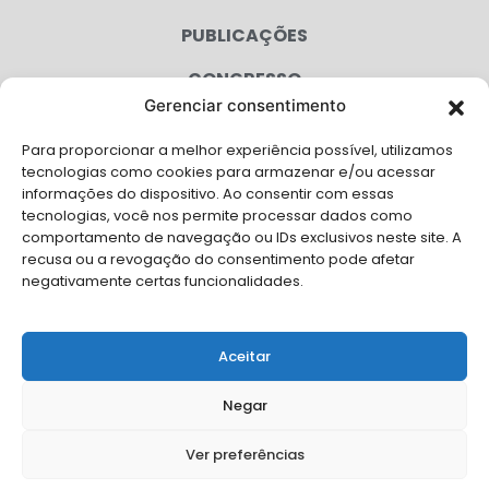
PUBLICAÇÕES
CONGRESSO
Gerenciar consentimento
AGENDA
Para proporcionar a melhor experiência possível, utilizamos
CAMPANHAS
tecnologias como cookies para armazenar e/ou acessar
informações do dispositivo. Ao consentir com essas
SERVIÇOS
tecnologias, você nos permite processar dados como
comportamento de navegação ou IDs exclusivos neste site. A
FILIADAS
recusa ou a revogação do consentimento pode afetar
negativamente certas funcionalidades.
LGPD
FALE CONOSCO
Aceitar
Solicite Apoio Institucional da AMB para o seu evento
Negar
Ver preferências
© Copyright AMB 2026. Todos os direitos reservados.