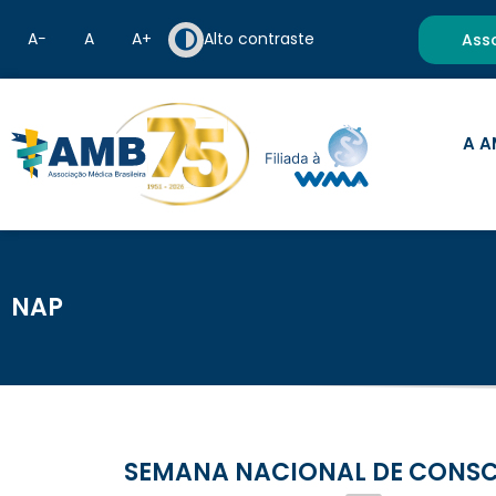
A−
A
A+
Alto contraste
Ass
A A
NAP
SEMANA NACIONAL DE CONSC