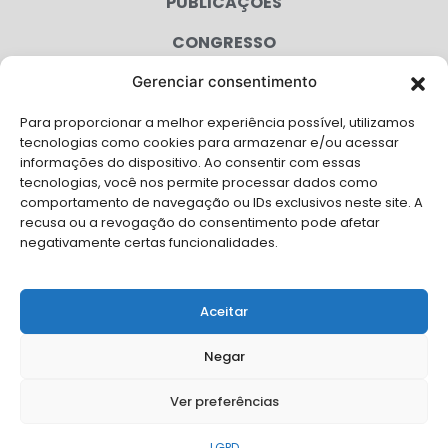
PUBLICAÇÕES
CONGRESSO
Gerenciar consentimento
AGENDA
Para proporcionar a melhor experiência possível, utilizamos
CAMPANHAS
tecnologias como cookies para armazenar e/ou acessar
informações do dispositivo. Ao consentir com essas
SERVIÇOS
tecnologias, você nos permite processar dados como
comportamento de navegação ou IDs exclusivos neste site. A
FILIADAS
recusa ou a revogação do consentimento pode afetar
negativamente certas funcionalidades.
LGPD
FALE CONOSCO
Aceitar
Solicite Apoio Institucional da AMB para o seu evento
Negar
Ver preferências
© Copyright AMB 2026. Todos os direitos reservados.
LGPD