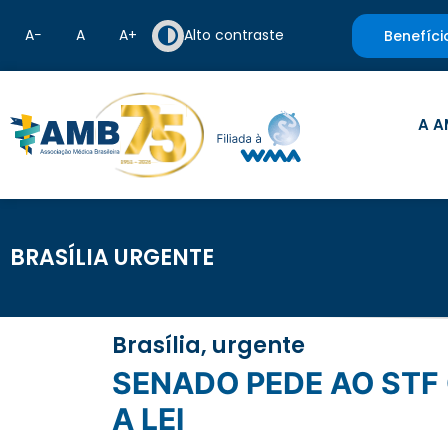
A−
A
A+
Alto contraste
Benefíci
A A
BRASÍLIA URGENTE
Brasília, urgente
SENADO PEDE AO STF QUE PISO DA ENFERMAGEM SEJA PAGO CONFORME
A LEI