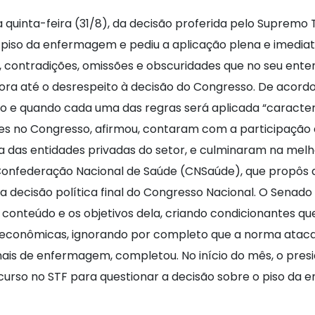
quinta-feira (31/8), da decisão proferida pelo Supremo T
iso da enfermagem e pediu a aplicação plena e imediata 
os, contradições, omissões e obscuridades que no seu en
dora até o desrespeito à decisão do Congresso. De acord
o e quando cada uma das regras será aplicada “caracteriz
tes no Congresso, afirmou, contaram com a participação d
ja das entidades privadas do setor, e culminaram na melho
onfederação Nacional de Saúde (CNSaúde), que propôs a
a decisão política final do Congresso Nacional. O Senad
 conteúdo e os objetivos dela, criando condicionantes q
s econômicas, ignorando por completo que a norma atacad
ionais de enfermagem, completou. No início do mês, o pr
recurso no STF para questionar a decisão sobre o piso da