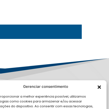
Gerenciar consentimento
LE CONOSCO
roporcionar a melhor experiência possível, utilizamos
logias como cookies para armazenar e/ou acessar
cite Apoio Institucional da AMB
ações do dispositivo. Ao consentir com essas tecnologias,