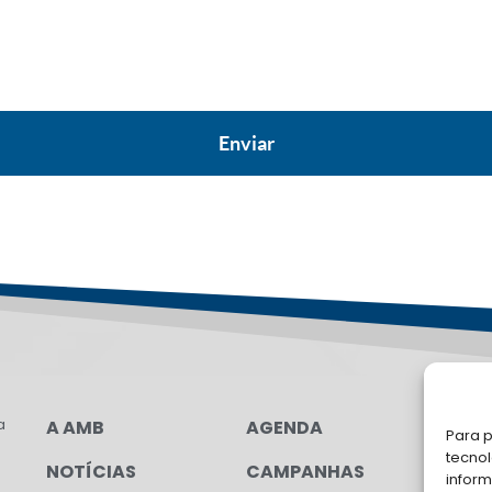
a
A AMB
AGENDA
FA
Para p
tecno
NOTÍCIAS
CAMPANHAS
Soli
inform