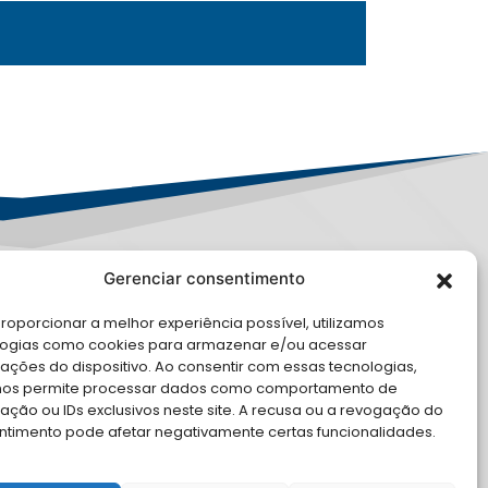
Gerenciar consentimento
PD
roporcionar a melhor experiência possível, utilizamos
logias como cookies para armazenar e/ou acessar
LE CONOSCO
ações do dispositivo. Ao consentir com essas tecnologias,
nos permite processar dados como comportamento de
cite Apoio Institucional da AMB
ção ou IDs exclusivos neste site. A recusa ou a revogação do
 o seu evento
ntimento pode afetar negativamente certas funcionalidades.