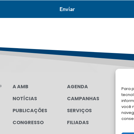
a
A AMB
AGENDA
LG
Para p
tecno
NOTÍCIAS
CAMPANHAS
FA
inform
você 
PUBLICAÇÕES
SERVIÇOS
Soli
navega
para
conse
CONGRESSO
FILIADAS