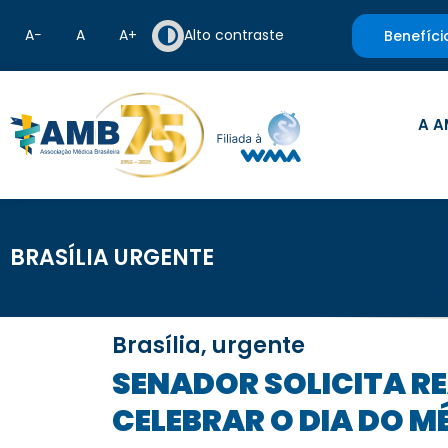
A−
A
A+
Alto contraste
Benefíci
A A
BRASÍLIA URGENTE
Brasília, urgente
SENADOR SOLICITA REALIZAÇÃO DE SESSÃO ESPECIAL DESTINADA A
CELEBRAR O DIA DO M