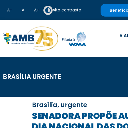
A−
A
A+
Alto contraste
Benefíci
A A
BRASÍLIA URGENTE
Brasília, urgente
SENADORA PROPÕE AUDIÊNCIA PÚBLICA EM ALUSÃO AO DIA MUNDIAL E AO
DIA NACIONAL DAS D