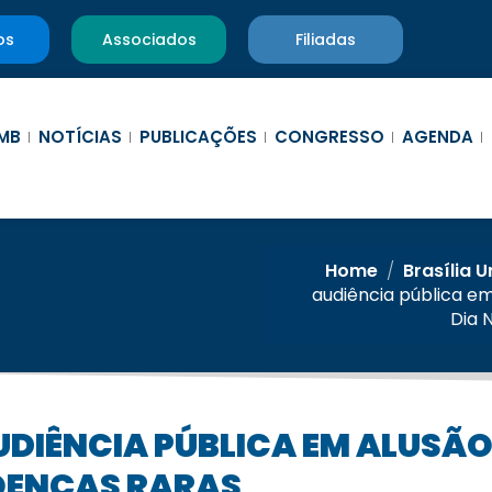
os
Associados
Filiadas
MB
NOTÍCIAS
PUBLICAÇÕES
CONGRESSO
AGENDA
Home
/
Brasília 
audiência pública em
Dia 
OENÇAS RARAS