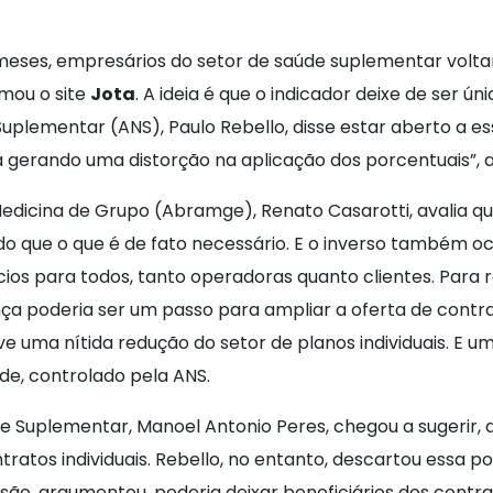
5 meses, empresários do setor de saúde suplementar vol
rmou o site
Jota
. A ideia é que o indicador deixe de ser ú
uplementar (ANS), Paulo Rebello, disse estar aberto a e
a gerando uma distorção na aplicação dos porcentuais”, 
Medicina de Grupo (Abramge), Renato Casarotti, avalia qu
 do que o que é de fato necessário. E o inverso também o
os para todos, tanto operadoras quanto clientes. Para 
poderia ser um passo para ampliar a oferta de contratos
e uma nítida redução do setor de planos individuais. E um
de, controlado pela ANS.
e Suplementar, Manoel Antonio Peres, chegou a sugerir,
ntratos individuais. Rebello, no entanto, descartou essa po
scisão, argumentou, poderia deixar beneficiários dos co