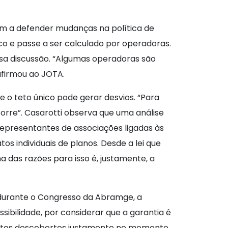
tam a defender mudanças na política de
nico e passe a ser calculado por operadoras.
ssa discussão. “Algumas operadoras são
afirmou ao JOTA.
e o teto único pode gerar desvios. “Para
corre”. Casarotti observa que uma análise
representantes de associações ligadas às
 individuais de planos. Desde a lei que
a das razões para isso é, justamente, a
 durante o Congresso da Abramge, a
ssibilidade, por considerar que a garantia é
ntratos descobertos justamente no momento