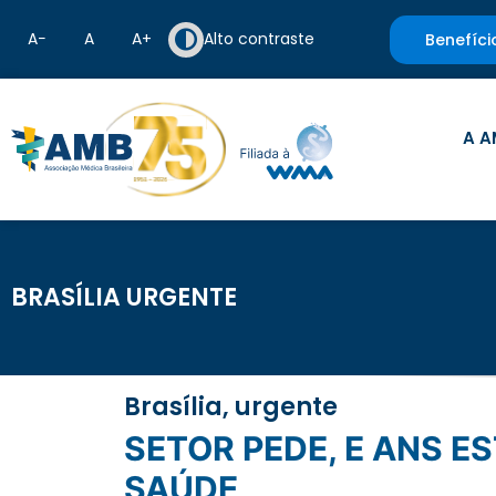
A−
A
A+
Alto contraste
Benefíci
A A
BRASÍLIA URGENTE
Brasília, urgente
SETOR PEDE, E ANS ESTUDA MUDAR REGRAS DE REAJUSTE DE PLANOS DE
SAÚDE