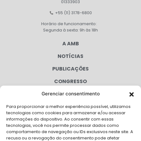
01333903
+55 (11) 3178-6800
Horário de funcionamento:
Segunda à sexta: 9h às 18h
A AMB
NOTÍCIAS
PUBLICAÇÕES
CONGRESSO
Gerenciar consentimento
AGENDA
Para proporcionar a melhor experiência possível, utilizamos
CAMPANHAS
tecnologias como cookies para armazenar e/ou acessar
informações do dispositivo. Ao consentir com essas
SERVIÇOS
tecnologias, você nos permite processar dados como
comportamento de navegação ou IDs exclusivos neste site. A
FILIADAS
recusa ou a revogação do consentimento pode afetar