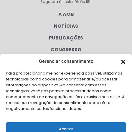
Segunda à sexta: 9h às 18h
A AMB
NOTÍCIAS
PUBLICAÇÕES
CONGRESSO
Gerenciar consentimento
AGENDA
Para proporcionar a melhor experiência possível, utilizamos
CAMPANHAS
tecnologias como cookies para armazenar e/ou acessar
informações do dispositivo. Ao consentir com essas
SERVIÇOS
tecnologias, você nos permite processar dados como
comportamento de navegação ou IDs exclusivos neste site. A
FILIADAS
recusa ou a revogação do consentimento pode afetar
negativamente certas funcionalidades.
LGPD
FALE CONOSCO
Aceitar