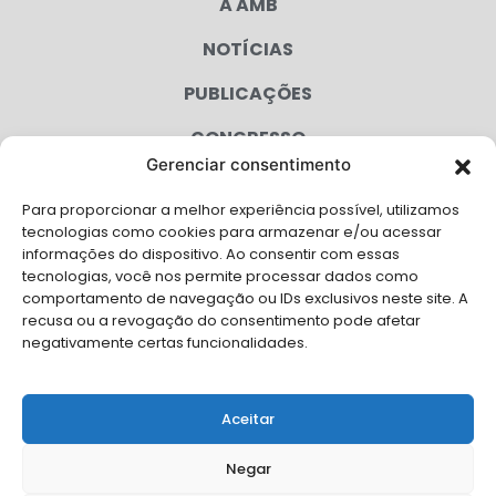
A AMB
NOTÍCIAS
PUBLICAÇÕES
CONGRESSO
Gerenciar consentimento
AGENDA
Para proporcionar a melhor experiência possível, utilizamos
CAMPANHAS
tecnologias como cookies para armazenar e/ou acessar
informações do dispositivo. Ao consentir com essas
SERVIÇOS
tecnologias, você nos permite processar dados como
comportamento de navegação ou IDs exclusivos neste site. A
FILIADAS
recusa ou a revogação do consentimento pode afetar
negativamente certas funcionalidades.
LGPD
FALE CONOSCO
Aceitar
Solicite Apoio Institucional da AMB para o seu evento
Negar