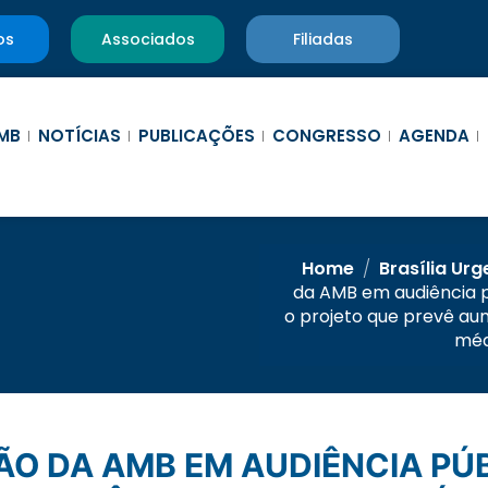
os
Associados
Filiadas
MB
NOTÍCIAS
PUBLICAÇÕES
CONGRESSO
AGENDA
Home
/
Brasília Urg
da AMB em audiência p
o projeto que prevê au
méd