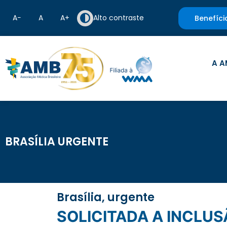
A−
A
A+
Alto contraste
Benefíci
A A
BRASÍLIA URGENTE
Brasília, urgente
SOLICITADA A INCLUSÃO DA AMB EM AUDIÊNCIA PÚBLICA QUE DEBATERÁ